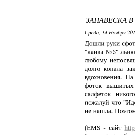
ЗАНАВЕСКА В
Среда, 14 Ноября 201
Дошли руки сфот
"канва №6" льнян
любому непосвящ
долго копала за
вдохновения. На
фоток вышитых 
салфеток никог
пожалуй что "Ид
не нашла. Поэтом
(EMS - сайт
htt