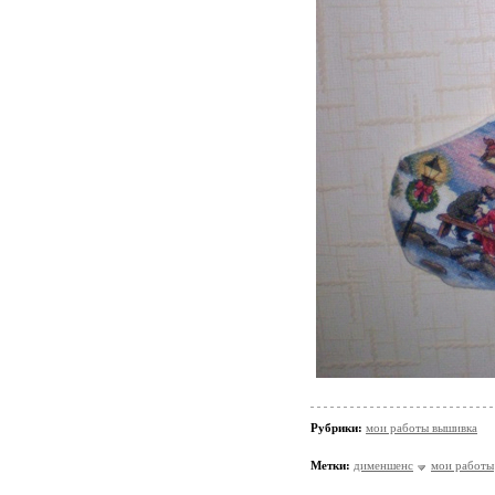
Рубрики:
мои работы вышивка
Метки:
дименшенс
мои работы