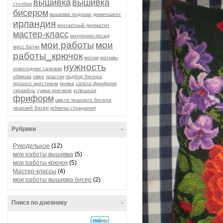
вышивка
вышивка
столбик
бисером
вышивка подушки
дименшенс
ирландия
контактный дерматит
мастер-класс
матренин посад
мои работы
мои
мисс батик
работы_крючок
мотив
мотивы
нужность
новогодние сапожки
обвязка
овен
пластик
подбор бисера
процесс крестиком
пряжа
сапоги фриформ
скрамбль
сумка крючком
успешная
фриформ
цвета чешского бисера
чешский бисер
юбкины страдания
Рубрики
-
Рукодельное
(12)
мои работы вышивка
(5)
мои работы крючок
(5)
Мастер-классы
(4)
мои работы вышивка бисер
(2)
Поиск по дневнику
-