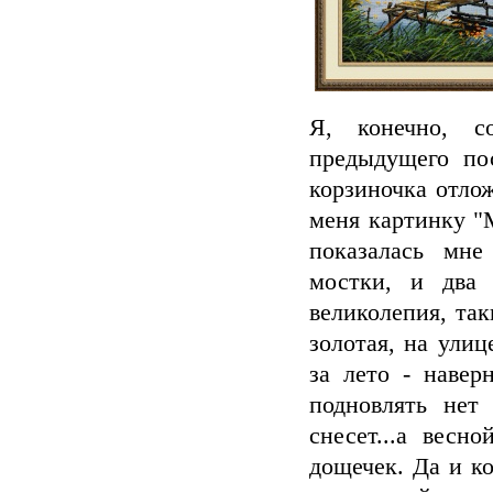
Я, конечно, с
предыдущего по
корзиночка отло
меня картинку "
показалась мне
мостки, и два 
великолепия, так
золотая, на ули
за лето - навер
подновлять нет
снесет...а весн
дощечек. Да и к