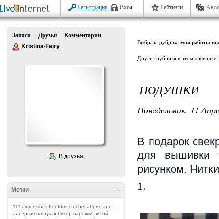
Регистрация
Вход
Рейтинги
Авос
Записи
Друзья
Комментарии
Выбрана рубрика
мои работы в
Kristina-Fairy
Другие рубрики в этом дневнике:
ПОДУШКИ
Понедельник, 11 Апре
В подарок свекр
для вышивки 
В друзья
рисунком. Нитки
1.
Метки
-
111
dimensions
freeform crochet
абрис арт
аллергия на руках
бисер
варежки
витой