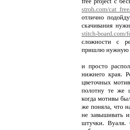
free project с б
stroh.com/cat_free
отлично подойд
скачивания нуж
stitch-board.com/f
сложности с ре
пришлю нужную с
и просто распол
нижнего края. 
цветочных мотив
полотну те же ц
когда мотивы был
же поняла, что 
не завышивать и
штучки. Вуаля. 