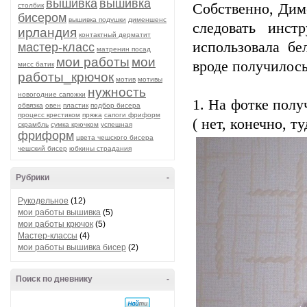
вышивка
вышивка
Собственно, Дим
столбик
бисером
вышивка подушки
дименшенс
следовать инст
ирландия
контактный дерматит
использовала бе
мастер-класс
матренин посад
мои работы
мои
вроде получилось
мисс батик
работы_крючок
мотив
мотивы
нужность
новогодние сапожки
1. На фотке полу
обвязка
овен
пластик
подбор бисера
процесс крестиком
пряжа
сапоги фриформ
( нет, конечно, т
скрамбль
сумка крючком
успешная
фриформ
цвета чешского бисера
чешский бисер
юбкины страдания
Рубрики
-
Рукодельное
(12)
мои работы вышивка
(5)
мои работы крючок
(5)
Мастер-классы
(4)
мои работы вышивка бисер
(2)
Поиск по дневнику
-