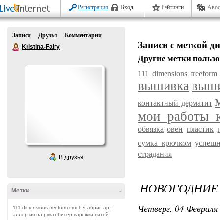
Регистрация
Вход
Рейтинги
Авос
Записи
Друзья
Комментарии
Записи с меткой д
Kristina-Fairy
Другие метки пользо
111
dimensions
freeform
вышивка
выши
контактный дерматит
мои работы_
обвязка
овен
пластик
сумка крючком
успешн
страдания
В друзья
НОВОГОДНИЕ
Метки
-
Четверг, 04 Февраля 
111
dimensions
freeform crochet
абрис арт
аллергия на руках
бисер
варежки
витой