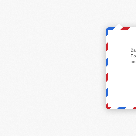
Ва
По
по