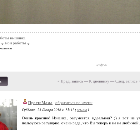
аботы вышивка
мои работы
ователям
« Пред. запись
—
К дневнику
—
След. запись 
ь
ПростоМама
обратиться по имени
Суббота, 23 Января 2016 г. 15:41 (
ссылка
)
Очень красиво! Изнанка, разумеется, идеальная? ;) я вот не
пользуюсь регулярно, очень рада, что Вы теперь и на на любимой 