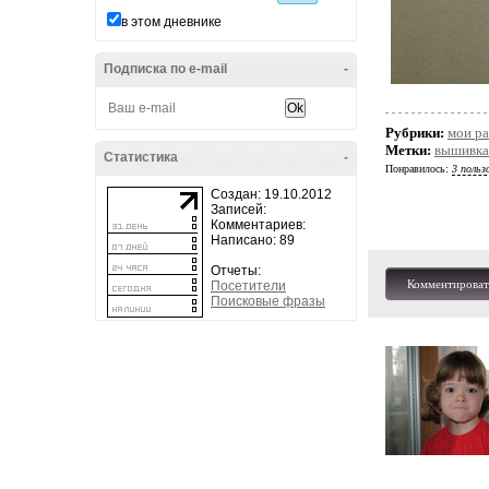
в этом дневнике
Подписка по e-mail
-
Рубрики:
мои р
Метки:
вышивка
Статистика
-
Понравилось:
3 польз
Создан: 19.10.2012
Записей:
Комментариев:
Написано: 89
Отчеты:
Комментироват
Посетители
Поисковые фразы