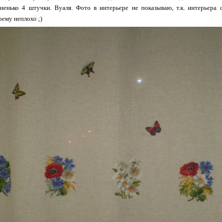
енько 4 штучки. Вуаля. Фото в интерьере не показываю, т.к. интерьера со
оему неплохо ;)