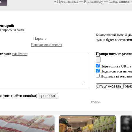
« Пред. запись
—
К дневнику
—
След. запись 
ь
ентарий:
 пароль на сайте:
Комментарий можно доб
нужно будет ввести сим
Напоминание пароля
тария:
смайлики
Прикрепить картинк
Переводить URL в
Подписаться на к
Подписать карти
рафии: (найти ошибки)