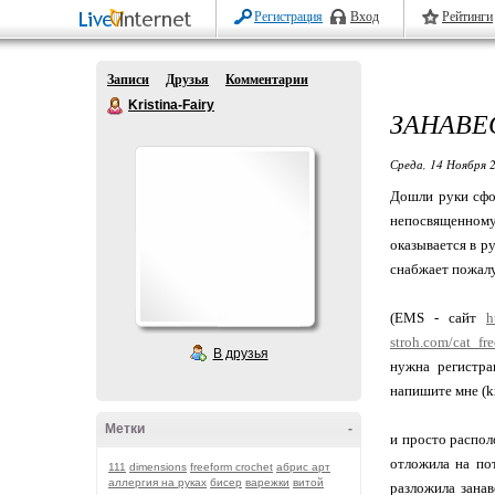
Регистрация
Вход
Рейтинги
Записи
Друзья
Комментарии
Kristina-Fairy
ЗАНАВЕ
Среда, 14 Ноября 2
Дошли руки сфот
непосвященному ч
оказывается в р
снабжает пожалу
(EMS - сайт
h
stroh.com/cat_fr
В друзья
нужна регистр
напишите мне (k
Метки
-
и просто распол
отложила на пот
111
dimensions
freeform crochet
абрис арт
аллергия на руках
бисер
варежки
витой
разложила занав