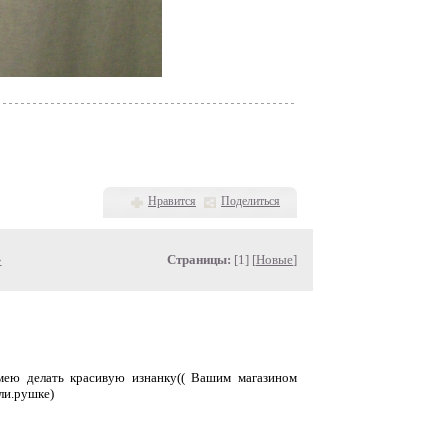
Нравится
Поделиться
»
Страницы:
[1] [
Новые
]
 умею делать красивую изнанку(( Вашим магазином
ли.рушке)