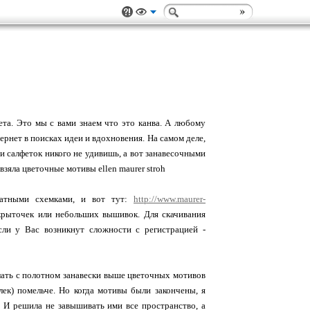
ета. Это мы с вами знаем что это канва. А любому
тернет в поисках идеи и вдохновения. На самом деле,
и салфеток никого не удивишь, а вот занавесочными
зяла цветочные мотивы ellen maurer stroh
платными схемками, и вот тут:
http://www.maurer-
крыточек или небольших вышивок. Для скачивания
ли у Вас возникнут сложности с регистрацией -
елать с полотном занавески выше цветочных мотивов
лек) помельче. Но когда мотивы были закончены, я
. И решила не завышивать ими все пространство, а