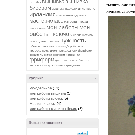
вышивка
вышивка
столбик
вышить лаконичн
бисером
вышивка подушки
дименшенс
начинается по-м
ирландия
контактный дерматит
мастер-класс
матренин посад
мои работы
мои
мисс батик
работы_крючок
мотив
мотивы
нужность
новогодние сапожки
обвязка
овен
пластик
подбор бисера
процесс крестиком
пряжа
сапоги фриформ
скрамбль
сумка крючком
успешная
фриформ
цвета чешского бисера
чешский бисер
юбкины страдания
Рубрики
-
Рукодельное
(12)
мои работы вышивка
(5)
мои работы крючок
(5)
Мастер-классы
(4)
мои работы вышивка бисер
(2)
Поиск по дневнику
-