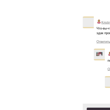
Kristi
Что-вы-ч
эдак про
Ответит
п
О