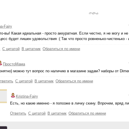
na-Fairy
то-вы! Какая идеальная - просто аккуратная. Если честно, я не могу и н
цесс будет лишен удовольствия :( Так что просто ровненько-чистенько - 
ь
С цитатой
В цитатник
Обратиться по имени
ПростоМама
онятно) можно тут вопрос по наличию в магазине задам? наборы от Dime
тветить
С цитатой
В цитатник
Обратиться по имени
Kristina-Fairy
Есть, но какие именно - я попозже в личку скину. Впрочем, вряд ли
Ответить
С цитатой
В цитатник
Обратиться по имени