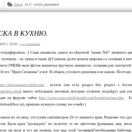
Авось
из (+ сутки) дневников
СКА В КУХНЮ.
012 г. 22:01
+ в цитатник
ографировать :) Сама занавеска сшита из обычной "канва №6" льняного цв
еловеку - ну ткань и ткань ))) Сначала долго копала закрома со схемами и ин
унете ОЧЕНЬ мало фоток вышитых вручную занавесок. схемами для скатертей 
й что "Идеи Сюзанны" и всё. В общем, готового решения я не нашла. Поэтому в
ttp://www.maurer-stroh.com
, кстати там есть раздел free project с бес
eearchive.html
много небольших мотивов, которые отлично подойдут для от
ация на форуме сайта
http://www.cross-stitch-board.com/forum/register.php
. Ес
ristina@kee.ru), пришлю нужную схемку на е-майл )
ожила их по низу, отступив сантиметров 20 от нижнего края. Решение что д
ом. Была идея "раскидать" по полотну те же цветочки (ромашка, мак, васи
еску на полу и тут же поняла, что над этой "полянкой"необходимы бабочки