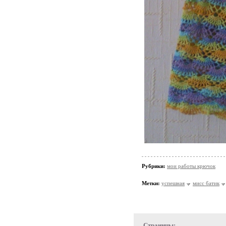
Рубрики:
мои работы крючок
Метки:
успешная
мисс батик
Страницы: