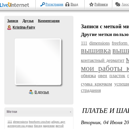
Регистрация
Вход
Рейтинги
Авос
Записи
Друзья
Комментарии
Записи с меткой м
Kristina-Fairy
Другие метки пользо
111
dimensions
freeform
вышивка
выши
контактный дерматит
мои работы_
обвязка
овен
пластик
сумка крючком
успешн
страдания
В друзья
ПЛАТЬЕ И Ш
Метки
-
Вторник, 04 Июня 20
111
dimensions
freeform crochet
абрис арт
аллергия на руках
бисер
варежки
витой