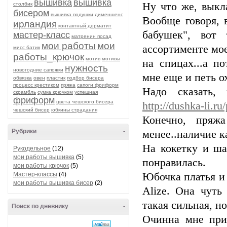
вышивка
вышивка
Ну что же, выкл
столбик
бисером
вышивка подушки
дименшенс
Вообще говоря, 
ирландия
контактный дерматит
бабушек", вот 
мастер-класс
матренин посад
мои работы
мои
ассортименте мое
мисс батик
работы_крючок
мотив
мотивы
на спицах...а п
нужность
новогодние сапожки
мне еще и петь ох
обвязка
овен
пластик
подбор бисера
процесс крестиком
пряжа
сапоги фриформ
Надо сказать, 
скрамбль
сумка крючком
успешная
фриформ
цвета чешского бисера
http://dushka-li.r
чешский бисер
юбкины страдания
Конечно, пряж
Рубрики
-
менее..наличие к
На кокетку и ша
Рукодельное
(12)
мои работы вышивка
(5)
понравилась.
мои работы крючок
(5)
Мастер-классы
(4)
Юбочка платья и
мои работы вышивка бисер
(2)
Alize. Она чуть
такая сильная, н
Поиск по дневнику
-
Очинна мне при