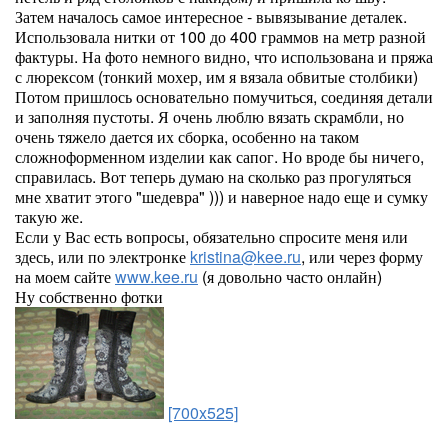
Затем началось самое интересное - вывязывание деталек.
Использовала нитки от 100 до 400 граммов на метр разной
фактуры. На фото немного видно, что использована и пряжа
с люрексом (тонкий мохер, им я вязала обвитые столбики)
Потом пришлось основательно помучиться, соединяя детали
и заполняя пустоты. Я очень люблю вязать скрамбли, но
очень тяжело дается их сборка, особенно на таком
сложноформенном изделии как сапог. Но вроде бы ничего,
справилась. Вот теперь думаю на сколько раз прогуляться
мне хватит этого "шедевра" ))) и наверное надо еще и сумку
такую же.
Если у Вас есть вопросы, обязательно спросите меня или
здесь, или по электронке
kristina@kee.ru
, или через форму
на моем сайте
www.kee.ru
(я довольно часто онлайн)
Ну собственно фотки
[700x525]