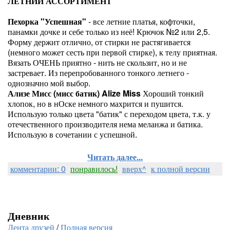
ЛЕТНИЙ АССОРТИМЕНТ
Пехорка "Успешная"
- все летние платья, кофточки,
панамки дочке и себе только из неё! Крючок №2 или 2,5.
Форму держит отлично, от стирки не растягивается
(немного может сесть при первой стирке), к телу приятная.
Вязать ОЧЕНЬ приятно - нить не скользит, но и не
застревает. Из перепробованного тонкого летнего -
однозначно мой выбор.
Ализе Мисс (мисс батик) Alize Miss
Хороший тонкий
хлопок, но в нОске немного махрится и пушится.
Использую только цвета "батик" с переходом цвета, т.к. у
отечественного производителя нема меланжа и батика.
Использую в сочетании с успешной.
Читать далее...
комментарии: 0
понравилось!
вверх^
к полной версии
Дневник
Лента друзей
/
Полная версия