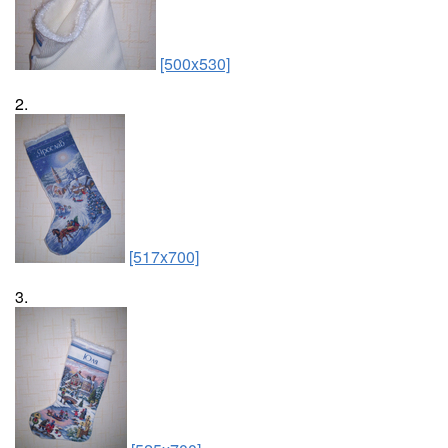
[500x530]
2.
[517x700]
3.