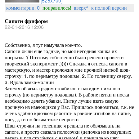
[525x700]
комментарии: 0
понравилось!
вверх^
к полной версии
Сапоги фриформ
22-01-2016 12:06
Собственно, я тут намучала кое-что.
Сапоги были еще годные, но моя негодная кошка их
погрызла :( Поэтому собственно было решено провести
творческий эксперимент :))))) Сначала я отнесла сапоги в
мастерскую, и мастер проложил мне прочной ниткой шов-
строчку: 1. по периметру подошвы. 2. По голенищу сверху.
3. Вдоль замка-молнии
Затем я обвязала рядом столбиков с накидом нижнюю
строчку (по периметру подошвы). В районе пятки и носка
необходимо делать убавки. Нитку лучше взять самую
прочную из имеющихся у Вас. Пришлось повозиться, т.к. не
очень удобно крючком работать в районе изгибов на пятке,
носу, да и по бокам тоже непросто.
Швы-строчки на голенище я решила не обвязывать на
сапоге, а просто связала полосочки (цепочка из воздушных
петель и ряд столбиков с накидом) и пришила ко шву.