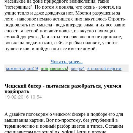
масенькие на фоне природного великолепия, такие
"потерянные". Но потом я поняла, что осень - золотая, на
улице тепло и даже дождичка нет. Мостки разрушены за
лето - наверное немало детишек с них накупалось Строить-
подновлять нет смысла - ведь впереди зима, и их все равно
снесет...а весной поставят новые, из вкусно пахнущих
смолой дощечек. Да и коты эти совершенно не одинокие,
вон же на лодке хозяин, сейчас рыбки наловит, угостит
пушистиков, и пойдут они все вместе домой.
Читать далее...
комментарии: 9
понравилось!
вверх^
к полной версии
Чешский бисер - пытаемся разобраться, учимся
подбирать
19-02-2016 10:54
А давайте поговорим о чешском бисере и подборе его для
вышивания картин. Вот по-простому, без углублений в
терминологию и полный разбор цветов и типов. Оставим
специалистам все эти sfinx, solgel, terra и прочие