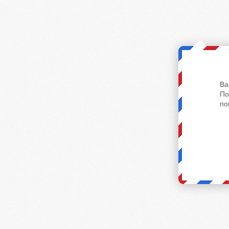
Ва
По
по