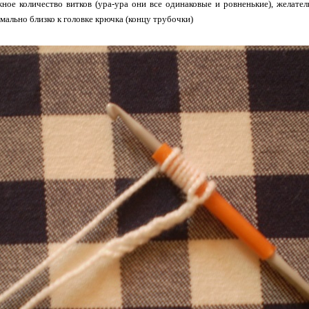
ное количество витков (ура-ура они все одинаковые и ровненькие), желате
мально близко к головке крючка (концу трубочки)