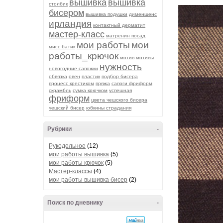
вышивка
вышивка
столбик
бисером
вышивка подушки
дименшенс
ирландия
контактный дерматит
мастер-класс
матренин посад
мои работы
мои
мисс батик
работы_крючок
мотив
мотивы
нужность
новогодние сапожки
обвязка
овен
пластик
подбор бисера
процесс крестиком
пряжа
сапоги фриформ
скрамбль
сумка крючком
успешная
фриформ
цвета чешского бисера
чешский бисер
юбкины страдания
Рубрики
-
Рукодельное
(12)
мои работы вышивка
(5)
мои работы крючок
(5)
Мастер-классы
(4)
мои работы вышивка бисер
(2)
Поиск по дневнику
-