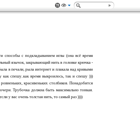
эти способы с подкладыванием иглы (она всё время
альный язычок, закрывающий нить в головке крючка -
была в печали, рыла интернет и плакала над кривыми
 как спешу..как время выкроилось, так и спешу )))
 ровненьких, красивеньких столбиков. Понадобится
дочери. Трубочка должна быть максимально тонкая.
и у вас очень толстая нить, то самый раз ))))