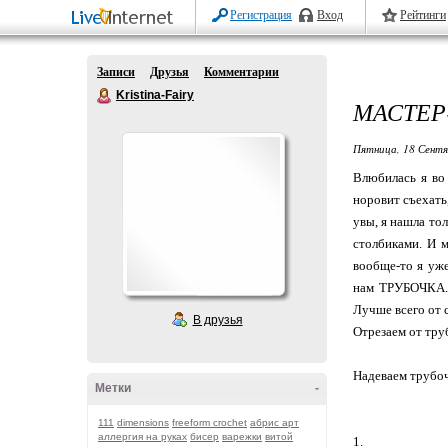
Регистрация
Вход
Рейтинги
Записи
Друзья
Комментарии
Kristina-Fairy
МАСТЕР
Пятница, 18 Сентя
Влюбилась я во 
норовит съехать
увы, я нашла то
столбиками. И м
вообще-то я уже
нам ТРУБОЧКА. П
Лучше всего от с
В друзья
Отрезаем от тру
Надеваем трубоч
Метки
-
111
dimensions
freeform crochet
абрис арт
аллергия на руках
бисер
варежки
витой
1.