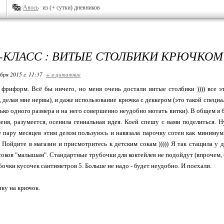
Авось
из (+ сутки) дневников
-КЛАСС : ВИТЫЕ СТОЛБИКИ КРЮЧКОМ
бря 2015 г. 11:37
+ в цитатник
фриформ. Всё бы ничего, но меня очень достали витые столбики )))) все 
, делая мне нервы), и даже использование крючка с деккером (это такой специ
лько одного размера и на него совершенно неудобно мотать витки). В общем я 
еня, разумеется, осенила гениальная идея. Коей спешу с вами поделиться. Ну
 пару месяцев этим делом пользуюсь и навязала парочку сотен как минимум
ойдите в магазин и присмотритесь к детским сокам ))))) Я так стащила у 
оков "малышам". Стандартные трубочки для коктейлев не подойдут (впрочем, есл
бочки кусочек сантиметров 5. Больше не надо - будет неудобно. И поехали.
ку на крючок.