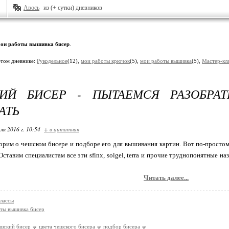
Авось
из (+ сутки) дневников
ои работы вышивка бисер
.
этом дневнике:
Рукодельное
(12),
мои работы крючок
(5),
мои работы вышивка
(5),
Мастер-кл
ИЙ БИСЕР - ПЫТАЕМСЯ РАЗОБРАТ
АТЬ
ля 2016 г. 10:54
+ в цитатник
орим о чешском бисере и подборе его для вышивания картин. Вот по-простом
 Оставим специалистам все эти sfinx, solgel, terra и прочие труднопонятные н
Читать далее...
лассы
ты вышивка бисер
шский бисер
цвета чешского бисера
подбор бисера