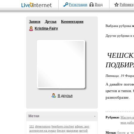
Регистрация
Вход
Рейтинги
Записи
Друзья
Комментарии
Выбрана рубрика
м
Kristina-Fairy
Другие рубрики в 
ЧЕШСК
ПОДБИР
Пятница, 19 Февра
А давайте погов
цветов и типов.
В друзья
разнообразие.
Метки
-
Рубрики:
Мастер-к
мои рабо
111
dimensions
freeform crochet
абрис арт
аллергия на руках
бисер
варежки
витой
Метки:
бисер
че