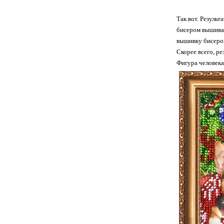
Так вот. Резуль
бисером вышивал
вышивку бисеро
Скорее всего, рез
Фигура человека