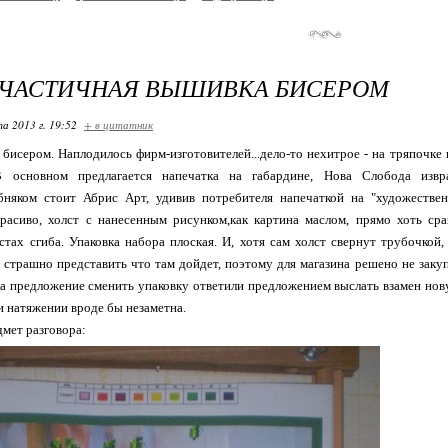
 ЧАСТИЧНАЯ ВЫШИВКА БИСЕРОМ
та 2013 г. 19:52
+ в цитатник
бисером. Наплодилось фирм-изготовителей...дело-то нехитрое - на тряпочке 
В основном предлагается напечатка на габардине, Нова Слобода изв
обняком стоит Абрис Арт, удивив потребителя напечаткой на "художестве
красиво, холст с нанесенным рисунком,как картина маслом, прямо хоть сра
тах сгиба. Упаковка набора плоская. И, хотя сам холст свернут трубочкой
 страшно представить что там дойдет, поэтому для магазина решено не закуп
а предложение сменить упаковку ответили предложением выслать взамен нову
и натяжении вроде бы незаметна.
мет разговора: