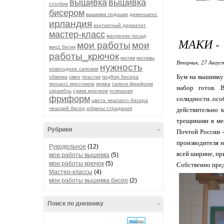
вышивка
вышивка
столбик
бисером
вышивка подушки
дименшенс
ирландия
контактный дерматит
мастер-класс
матренин посад
МАКИ -
мои работы
мои
мисс батик
работы_крючок
мотив
мотивы
Вторник, 27 Авгус
нужность
новогодние сапожки
Бум на вышивку 
обвязка
овен
пластик
подбор бисера
процесс крестиком
пряжа
сапоги фриформ
набор готов. 
скрамбль
сумка крючком
успешная
фриформ
солидности..ос
цвета чешского бисера
чешский бисер
юбкины страдания
действительно 
трещинами в мес
Рубрики
-
Почтой России -
производителя н
Рукодельное
(12)
всей ширине, пр
мои работы вышивка
(5)
мои работы крючок
(5)
Собственно пред
Мастер-классы
(4)
мои работы вышивка бисер
(2)
Поиск по дневнику
-