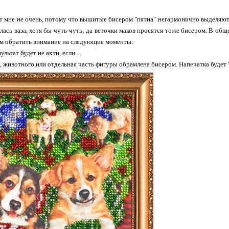
тат мне не очень, потому что вышитые бисером "пятна" негармонично выделяют
ась ваза, хотя бы чуть-чуть; да веточки маков просятся тоже бисером. В о
м обратить внимание на следующие моменты:
ультат будет не ахти, если...
, животного,или отдельная часть фигуры обрамлена бисером. Напечатка будет 