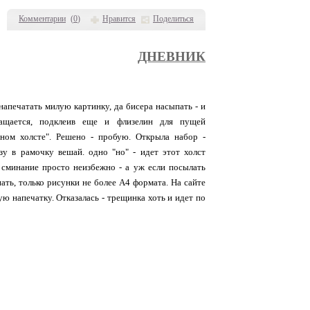
Комментарии
(
0
)
Нравится
Поделиться
ДНЕВНИК
напечатать милую картинку, да бисера насыпать - и
ращается, подклеив еще и флизелин для пущей
нном холсте". Решено - пробую. Открыла набор -
зу в рамочку вешай. одно "но" - идет этот холст
, сминание просто неизбежно - а уж если посылать
ать, только рисунки не более А4 формата. На сайте
ю напечатку. Отказалась - трещинка хоть и идет по