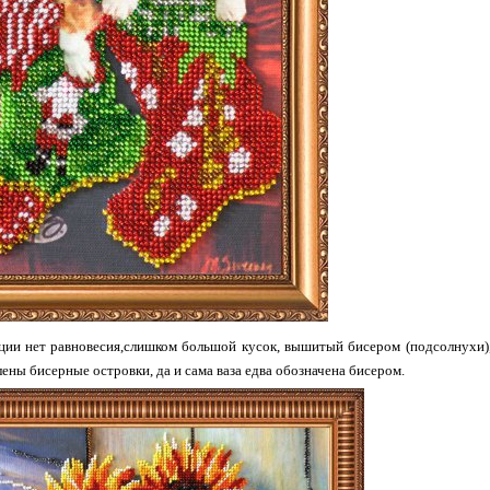
ции нет равновесия,слишком большой кусок, вышитый бисером (подсолнухи),бу
лены бисерные островки, да и сама ваза едва обозначена бисером.