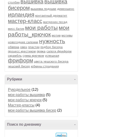
вышивка
вышивка
столбик
бисером
вышивка подушки
дименшенс
ирландия
контактный дерматит
мастер-класс
матренин посад
мои работы
мои
мисс батик
работы_крючок
мотив
мотивы
нужность
новогодние сапожки
обвязка
овен
пластик
подбор бисера
процесс крестиком
пряжа
сапоги фриформ
скрамбль
сумка крючком
успешная
фриформ
цвета чешского бисера
чешский бисер
юбкины страдания
Рубрики
-
Рукодельное
(12)
мои работы вышивка
(5)
мои работы крючок
(5)
Мастер-классы
(4)
мои работы вышивка бисер
(2)
Поиск по дневнику
-