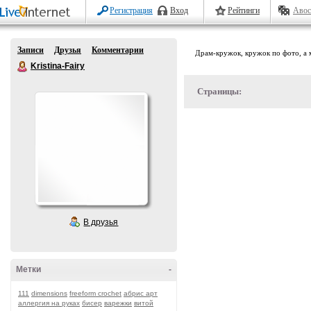
Регистрация
Вход
Рейтинги
Авос
Записи
Друзья
Комментарии
Драм-кружок, кружок по фото, а м
Kristina-Fairy
Страницы:
В друзья
Метки
-
111
dimensions
freeform crochet
абрис арт
аллергия на руках
бисер
варежки
витой